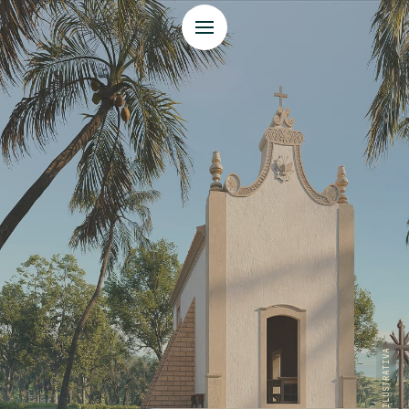
Guadalupe
Projeto
Acompanhe a Obra
Lazer
Capela
Serviços
Revista
Condomínio Praia
de Guadalupe - Casas Altas