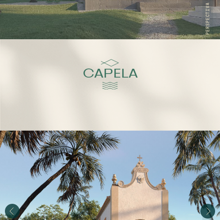
PERSPECTIVA ILUSTRATIVA
Condomínio Praia
de Guadalupe - Casas
Entre em Contato
PT
CAPELA