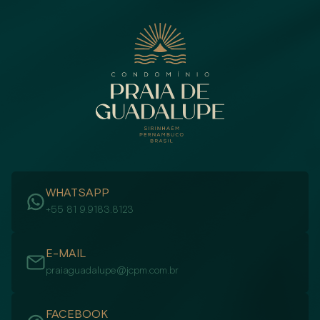
WHATSAPP
+55 81 9.9183.8123
E-MAIL
praiaguadalupe@jcpm.com.br
FACEBOOK