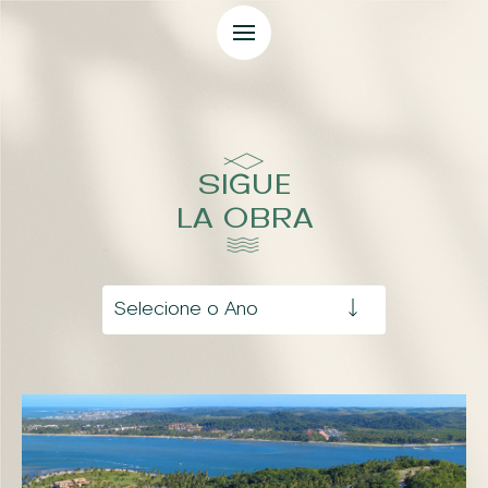
Guadalupe
El Proyecto
SIGUE
Siga la Obra
LA OBRA
Ocio
Capilla
Servicios
Revista
Condomínio Praia
de Guadalupe - Casas Altas