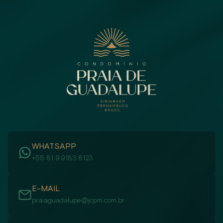
WHATSAPP
+55 81 9.9183.8123
E-MAIL
praiaguadalupe@jcpm.com.br